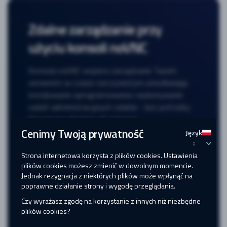
Zdalne zarządzanie przy
użyciu konsoli noVNC
Konsola noVNC wspiera zarządzanie Twoim
serwerem w czasie rzeczywistym umożliwiając
instalowanie oprogramowania i wykonywanie
zadań administracyjnych zdalnie - bez potrzeby
fizycznego dostępu do serwera.
Cenimy Twoją prywatność
Język
POLSKI
:
Strona internetowa korzysta z plików cookies. Ustawienia
plików cookies możesz zmienić w dowolnym momencie.
Jednak rezygnacja z niektórych plików może wpłynąć na
poprawne działanie strony i wygodę przeglądania.
Czy wyrażasz zgodę na korzystanie z innych niż niezbędne
plików cookies?