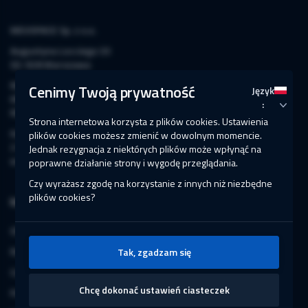
MEVSPACE Sp. z o.o.
Augustyna Locciego 33
02-928
Warszawa
NIP 7282739782
Cenimy Twoją prywatność
Język
KRS 0000346299
POLSKI
:
REGON 100818967
Strona internetowa korzysta z plików cookies. Ustawienia
Kapitał zakładowy
plików cookies możesz zmienić w dowolnym momencie.
2 665 000,00 PLN,
Jednak rezygnacja z niektórych plików może wpłynąć na
w pełni wpłacony.
poprawne działanie strony i wygodę przeglądania.
Czy wyrażasz zgodę na korzystanie z innych niż niezbędne
plików cookies?
Informacje
Oferta dla operatorów KPO4
Regulaminy
Tak, zgadzam się
Certyfikaty
Chcę dokonać ustawień ciasteczek
Polityka prywatności